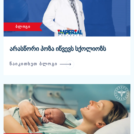
ᲑᲚᲝᲒᲘ
არასწორი პოზა იწვევს სქოლიოზს
ᲬᲐᲘᲙᲘᲗᲮᲔᲗ ᲑᲚᲝᲒᲘ