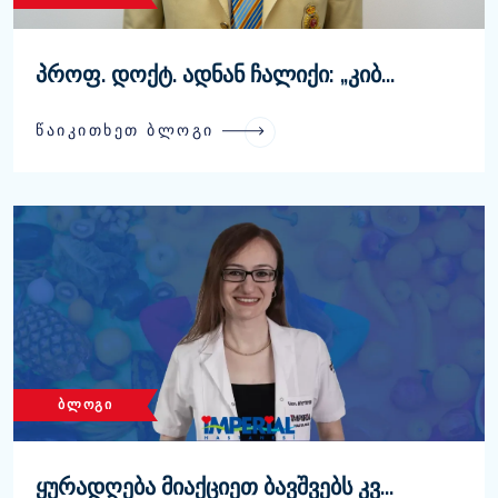
პროფ. დოქტ. ადნან ჩალიქი: „კიბ...
ᲬᲐᲘᲙᲘᲗᲮᲔᲗ ᲑᲚᲝᲒᲘ
ᲑᲚᲝᲒᲘ
ყურადღება მიაქციეთ ბავშვებს კვ...