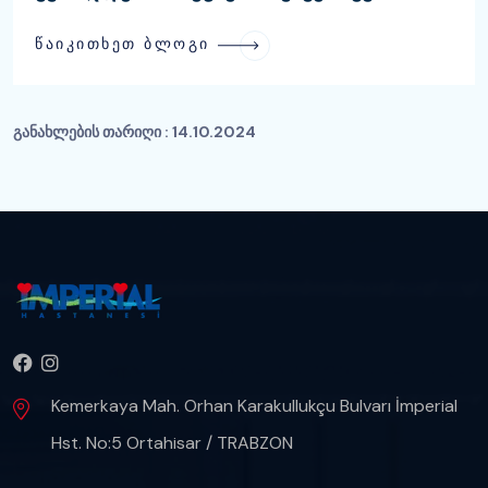
ᲬᲐᲘᲙᲘᲗᲮᲔᲗ ᲑᲚᲝᲒᲘ
განახლების თარიღი :
14.10.2024
Kemerkaya Mah. Orhan Karakullukçu Bulvarı İmperial
Hst. No:5 Ortahisar / TRABZON