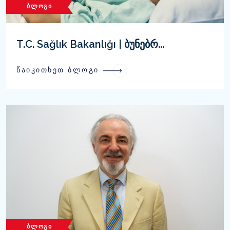
ᲑᲚᲝᲒᲘ
T.C. Sağlık Bakanlığı | ბუნებრ...
ᲬᲐᲘᲙᲘᲗᲮᲔᲗ ᲑᲚᲝᲒᲘ
ᲑᲚᲝᲒᲘ