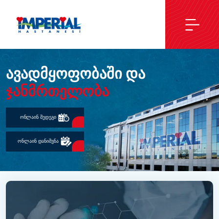
Ავადმყოფობაში Და
Ჯანმრთელობა
Ონლაინ Შედეგი
Ონლაინ Დანიშვნა