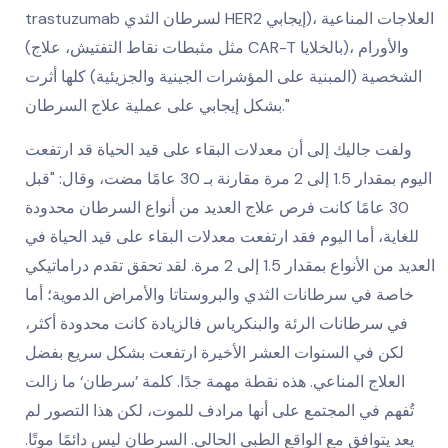
trastuzumab لسرطان الثدي HER2 إيجابي)، العلاجات المناعية
(مثل مثبطات نقاط التفتيش، علاج CAR-T بالخلايا)، والأورام
الشخصية (المبنية على المؤشرات الجينية والجزيئية) كلها أثرت
بشكل إيجابي على عملية علاج السرطان."
ولفت جاليك إلى أن معدلات البقاء على قيد الحياة قد ارتفعت
اليوم بمقدار 1.5 إلى 2 مرة مقارنة بـ 30 عامًا مضت، وقال: "قبل
30 عامًا كانت فرص علاج العديد من أنواع السرطان محدودة
للغاية، أما اليوم فقد ارتفعت معدلات البقاء على قيد الحياة في
العديد من الأنواع بمقدار 1.5 إلى 2 مرة. لقد تحقق تقدم دراماتيكي
خاصة في سرطانات الثدي والبروستاتا والأمراض الدموية؛ أما
في سرطانات الرئة والبنكرياس فالزيادة كانت محدودة أكثر،
لكن في السنوات العشر الأخيرة ارتفعت بشكل سريع بفضل
العلاج المناعي. هذه نقطة مهمة جدًا. كلمة ’سرطان‘ ما زالت
تُفهم في المجتمع على أنها مرادف للموت، لكن هذا التصور لم
يعد يتوافق مع الواقع الطبي الحالي. السرطان ليس دائمًا موتًا.