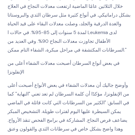
خلال الثلاثين عامًا الماضية ارتفعت معدلات النجاح في العلاج
بشكل دراماتيكي. في أنواع كثيرة مثل سرطان الثدي والبروستاتا
والغدة الدرقية والجلد، وصلت معدلات البقاء على قيد الحياة
لمدة 5 سنوات إلى 85-95%. في حالات ا Leukemia لدى
الأطفال تجاوزت معدلات النجاح 90%. وفي العديد من
السرطانات المكتشفة في مراحل مبكرة، الشفاء التام ممكن."
في بعض أنواع السرطان أصبحت معدلات الشفاء أعلى من
الإنفلونزا
وأوضح جاليك أن معدلات الشفاء في بعض الأنواع أصبحت أعلى
من الإنفلونزا، مؤكدًا أن كلمة السرطان لم تعد تعني "النهاية" كما
في السابق: "الكثير من السرطانات التي كانت قاتلة في الماضي
يمكن السيطرة عليها اليوم لفترات طويلة. التشخيص المبكر
يضاعف فرص النجاح. المشاركة في برامج الفحص تنقذ الأرواح.
وهذا واضح بشكل خاص في سرطانات الثدي والقولون وعنق