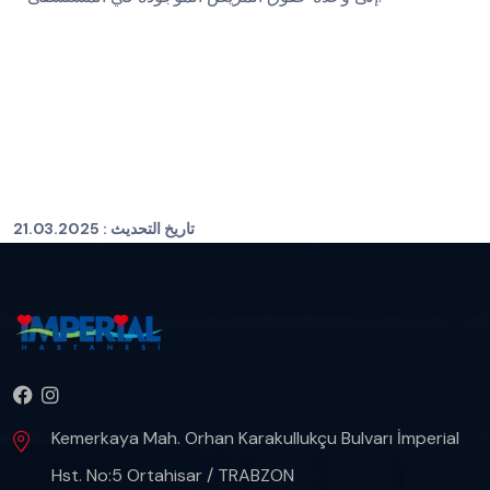
تاريخ التحديث :
21.03.2025
Kemerkaya Mah. Orhan Karakullukçu Bulvarı İmperial
Hst. No:5 Ortahisar / TRABZON